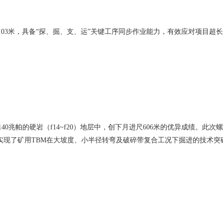
5.03米，具备“探、掘、支、运”关键工序同步作业能力，有效应对项目
过140兆帕的硬岩（f14~f20）地层中，创下月进尺606米的优异成绩
实现了矿用TBM在大坡度、小半径转弯及破碎带复合工况下掘进的技术