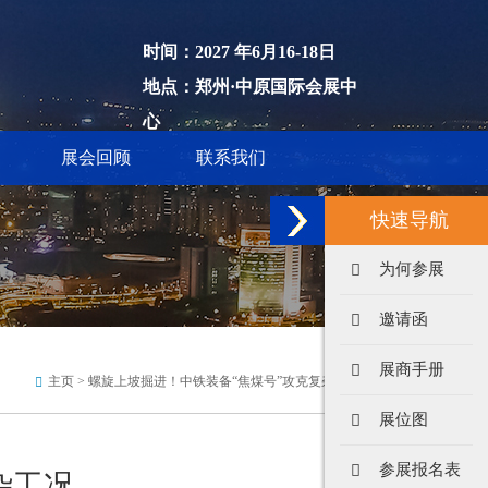
时间：2027 年6月16-18日
地点：郑州·中原国际会展中
心
展会回顾
联系我们
快速导航
为何参展
邀请函
展商手册
主页
>
螺旋上坡掘进！中铁装备“焦煤号”攻克复杂工况
展位图
参展报名表
杂工况