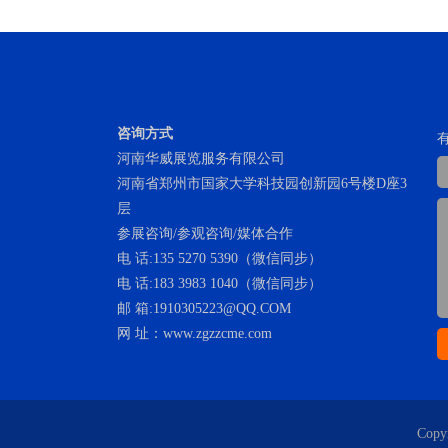
咨询方式
河南华威展览服务有限公司
河南省郑州市国家大学科技园创新园6号楼D座3
层
参展咨询/参观咨询/媒体合作
电 话:135 5270 5390（微信同步）
电 话:183 3983 1040（微信同步）
邮 箱:1910305223@QQ.COM
网 址：www.zgzzcme.com
Cop