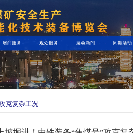
展商服务
观众服务
展会新闻
同期活动
”攻克复杂工况
上坡掘进！中铁装备“焦煤号”攻克复